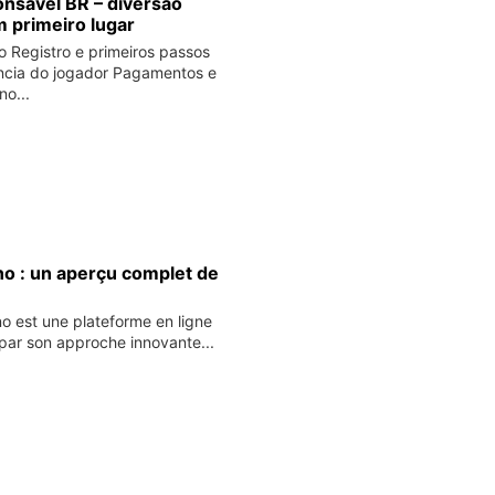
nsável BR – diversão
 primeiro lugar
o Registro e primeiros passos
ncia do jogador Pagamentos e
o...
Ler mais
o : un aperçu complet de
o est une plateforme en ligne
 par son approche innovante...
Ler mais