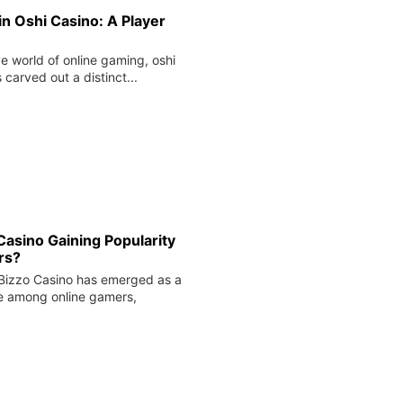
in Oshi Casino: A Player
ve world of online gaming, oshi
 carved out a distinct...
Ler mais
Casino Gaining Popularity
rs?
 Bizzo Casino has emerged as a
e among online gamers,
Ler mais