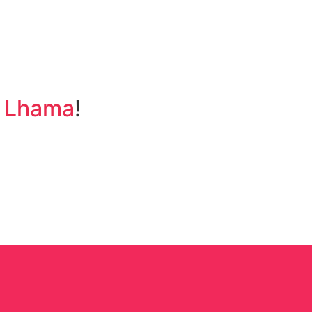
a
Lhama
!